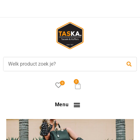
Voor
17.00 uur
besteld, is vandaag verzonden!
0
0
Menu