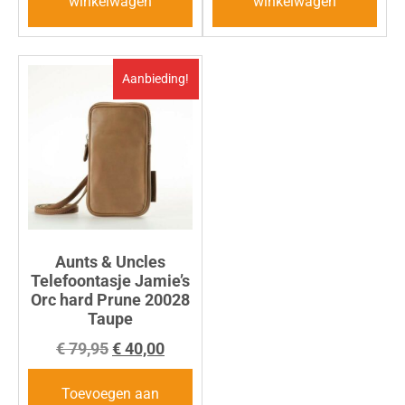
winkelwagen
winkelwagen
Aanbieding!
Aunts & Uncles
Telefoontasje Jamie’s
Orc hard Prune 20028
Taupe
€
79,95
€
40,00
Toevoegen aan