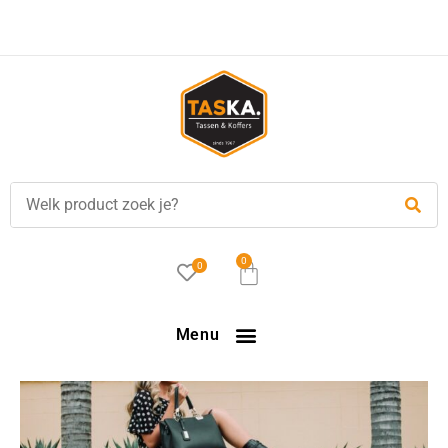
Voor
17.00 uur
besteld, is vandaag verzonden!
0
0
Menu