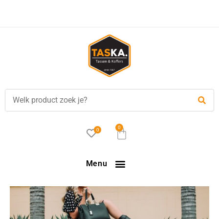
Voor
17.00 uur
besteld, is vandaag verzonden!
0
0
Menu