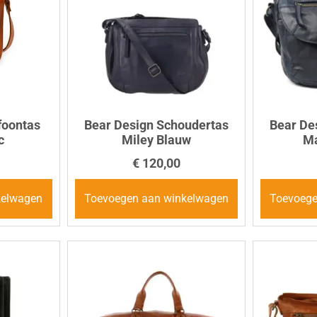
foontas
Bear Design Schoudertas
Bear De
c
Miley Blauw
Ma
€
120,00
kelwagen
Toevoegen aan winkelwagen
Toevoege