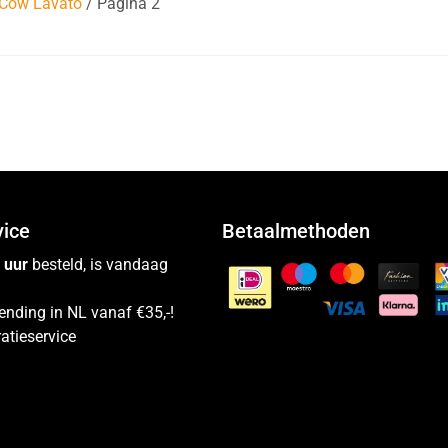
Cow Lavato
/ Pagina 2
vice
Betaalmethoden
 uur
besteld, is vandaag
ending in NL vanaf €35,-!
atieservice