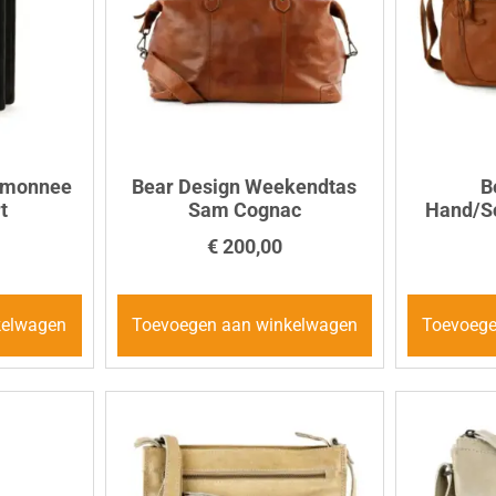
emonnee
Bear Design Weekendtas
B
t
Sam Cognac
Hand/Sc
€
200,00
kelwagen
Toevoegen aan winkelwagen
Toevoege