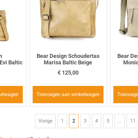
n
Bear Design Schoudertas
Bear De
vi Baltic
Marisa Baltic Beige
Moniq
€
125,00
kelwagen
Toevoegen aan winkelwagen
Toevoege
Vorige
1
2
3
4
5
…
11