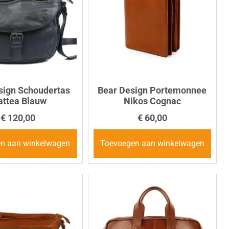
sign Schoudertas
Bear Design Portemonnee
ttea Blauw
Nikos Cognac
€
120,00
€
60,00
n aan winkelwagen
Toevoegen aan winkelwagen