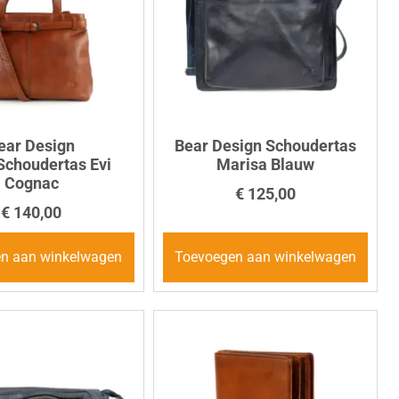
ear Design
Bear Design Schoudertas
choudertas Evi
Marisa Blauw
Cognac
€
125,00
€
140,00
n aan winkelwagen
Toevoegen aan winkelwagen