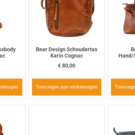
ssbody
Bear Design Schoudertas
B
ac
Karin Cognac
Hand/S
€
80,00
kelwagen
Toevoegen aan winkelwagen
Toevoege