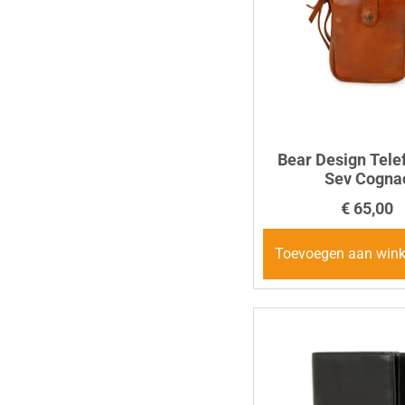
Bear Design Tele
Sev Cogna
€
65,00
Toevoegen aan win