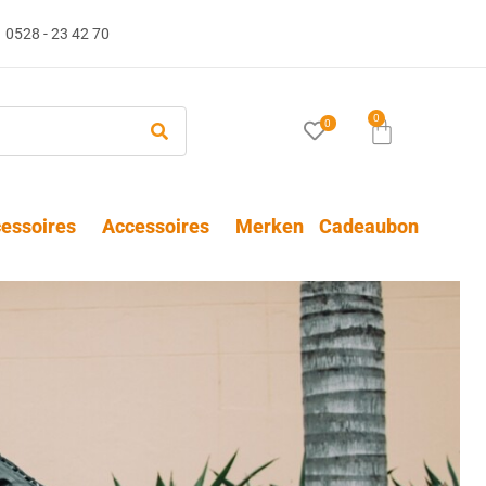
0528 - 23 42 70
0
0
essoires
Accessoires
Merken
Cadeaubon