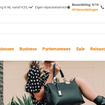
Beoordeling: 9/10 -
g in NL vanaf €35,-!
Eigen reparatieservice
49 beoordelingen
stassen
Business
Portemonnees
Sale
Reisacc