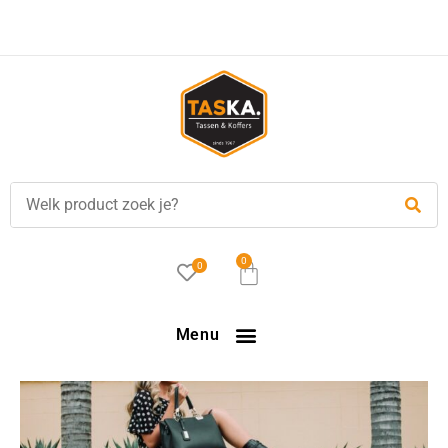
0
0
Menu