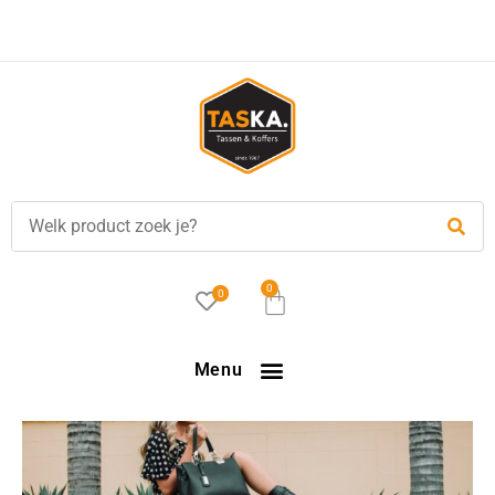
0
0
Menu