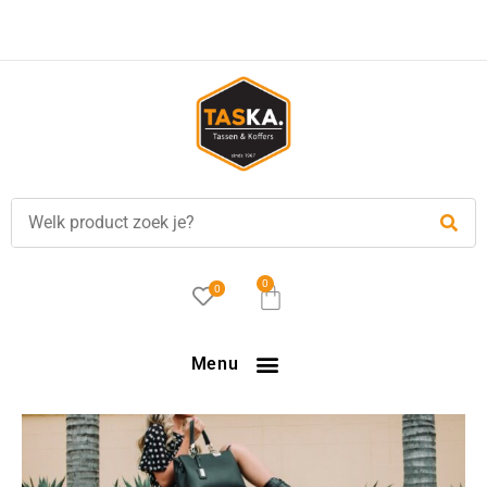
Voor
17.00 uur
besteld, is vandaag verzonden!
0
0
Menu