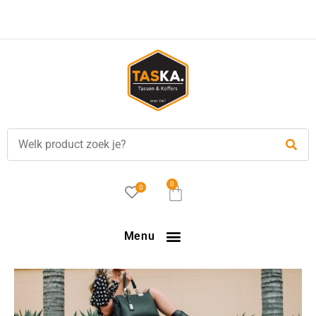
Voor
17.00 uur
besteld, is vandaag verzonden!
0
0
Menu