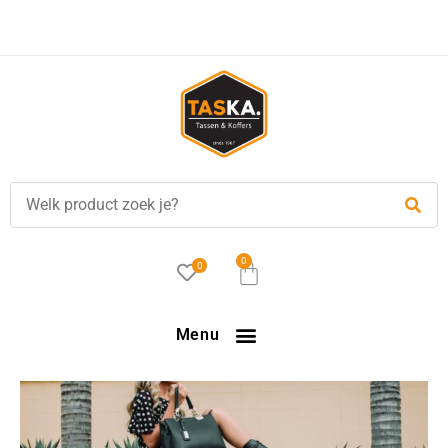
Voor
17.00 uur
besteld, is vandaag verzonden!
0
0
Menu