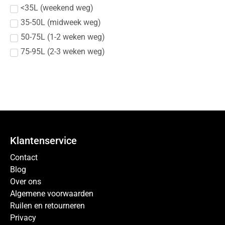
<35L (weekend weg)
35-50L (midweek weg)
50-75L (1-2 weken weg)
75-95L (2-3 weken weg)
Klantenservice
Contact
Blog
Over ons
Algemene voorwaarden
Ruilen en retourneren
Privacy