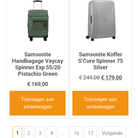
Samsonite
Samsonite Koffer
Handbagage Vaycay
S’Cure Spinner 75
Spinner Exp 55/20
Silver
Pistachio Green
€
249,00
€
179,00
€
169,00
Toevoegen aan
Toevoegen aan
winkelwagen
winkelwagen
1
2
3
4
…
16
17
Volgende