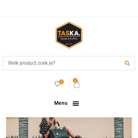
0
0
Menu