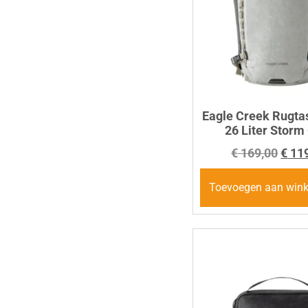
Eagle Creek Rugta
26 Liter Storm
€
169,00
€
119
Toevoegen aan win