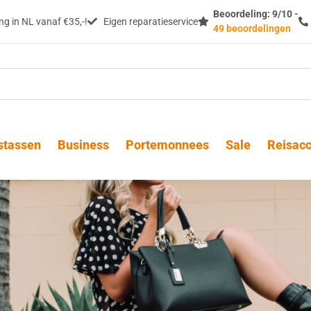
Beoordeling: 9/10 -
g in NL vanaf €35,-!
Eigen reparatieservice
49 beoordelingen
stassen
Business
Portemonnees
Sale
Reisacc