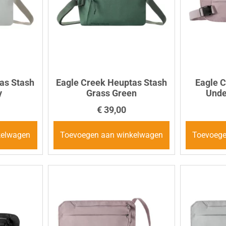
as Stash
Eagle Creek Heuptas Stash
Eagle 
y
Grass Green
Unde
€
39,00
kelwagen
Toevoegen aan winkelwagen
Toevoege