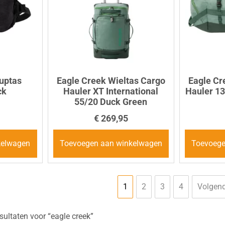
uptas
Eagle Creek Wieltas Cargo
Eagle Cr
ck
Hauler XT International
Hauler 13
55/20 Duck Green
€
269,95
kelwagen
Toevoegen aan winkelwagen
Toevoege
1
2
3
4
Volgen
sultaten voor “eagle creek”