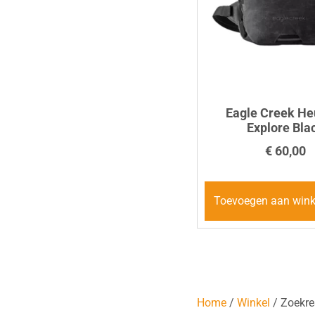
Eagle Creek He
Explore Bla
€
60,00
Toevoegen aan win
Home
/
Winkel
/ Zoekre