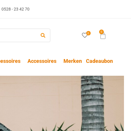
0528 - 23 42 70
0
0
essoires
Accessoires
Merken
Cadeaubon