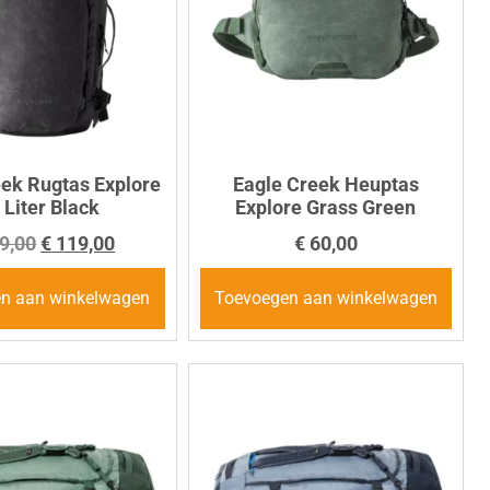
eek Rugtas Explore
Eagle Creek Heuptas
 Liter Black
Explore Grass Green
9,00
€
119,00
€
60,00
n aan winkelwagen
Toevoegen aan winkelwagen