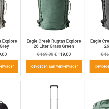
s Explore
Eagle Creek Rugtas Explore
Eagle Cr
 Grey
26 Liter Grass Green
26
,00
€
169,00
€
119,00
€
16
kelwagen
Toevoegen aan winkelwagen
Toevoege