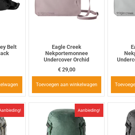
ey Belt
Eagle Creek
E
lack
Nekportemonnee
Nek
Undercover Orchid
Underc
€
29,00
kelwagen
Toevoegen aan winkelwagen
Toevoege
Aanbieding!
Aanbieding!