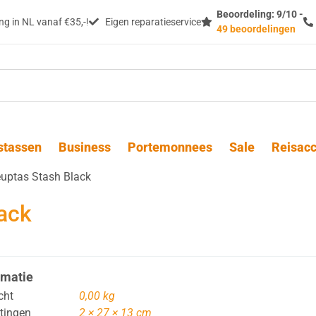
Beoordeling: 9/10 -
g in NL vanaf €35,-!
Eigen reparatieservice
49 beoordelingen
stassen
Business
Portemonnees
Sale
Reisacc
euptas Stash Black
ack
rmatie
cht
0,00 kg
tingen
2 × 27 × 13 cm