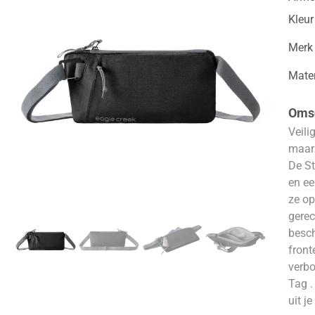
Kleur
Merk
Mater
Omsc
Veili
maar 
De St
en ee
ze op
gerec
besch
front
verbo
Tag .
uit j