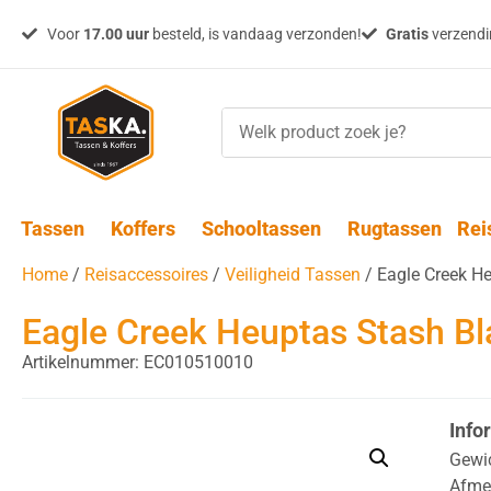
Voor
17.00 uur
besteld, is vandaag verzonden!
Gratis
verzendin
Tassen
Koffers
Schooltassen
Rugtassen
Rei
Home
/
Reisaccessoires
/
Veiligheid Tassen
/ Eagle Creek H
Eagle Creek Heuptas Stash Bl
Artikelnummer: EC010510010
Info
Gewi
Afme