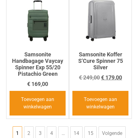
Samsonite
Samsonite Koffer
Handbagage Vaycay
S’Cure Spinner 75
Spinner Exp 55/20
Silver
Pistachio Green
€
249,00
€
179,00
€
169,00
Toevoegen aan
Toevoegen aan
winkelwagen
winkelwagen
1
2
3
4
…
14
15
Volgende