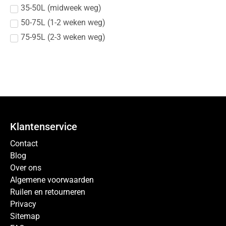
35-50L (midweek weg)
50-75L (1-2 weken weg)
75-95L (2-3 weken weg)
Klantenservice
Contact
Blog
Over ons
Algemene voorwaarden
Ruilen en retourneren
Privacy
Sitemap