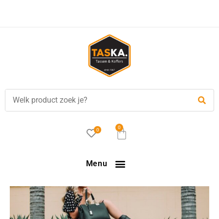
0
0
Menu