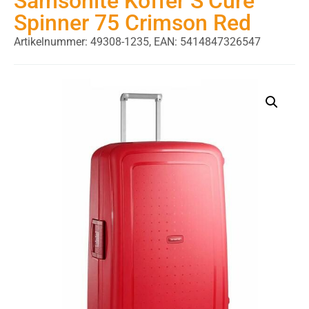
Samsonite Koffer S’Cure
Spinner 75 Crimson Red
Artikelnummer: 49308-1235,
EAN: 5414847326547