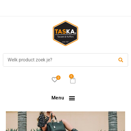
Voor
17.00 uur
besteld, is vandaag verzonden!
0
0
Menu