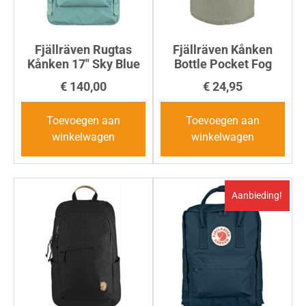
Fjällräven Rugtas
Fjällräven Kånken
Kånken 17″ Sky Blue
Bottle Pocket Fog
€
140,00
€
24,95
Toevoegen aan
Toevoegen aan
winkelwagen
winkelwagen
Aanbieding!