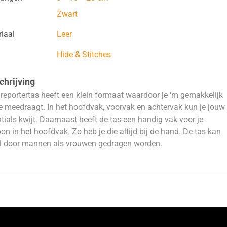
Zwart
iaal
Leer
Hide & Stitches
hrijving
reportertas heeft een klein formaat waardoor je ‘m gemakkelijk
e meedraagt. In het hoofdvak, voorvak en achtervak kun je jouw
tials kwijt. Daarnaast heeft de tas een handig vak voor je
oon in het hoofdvak. Zo heb je die altijd bij de hand. De tas kan
l door mannen als vrouwen gedragen worden.