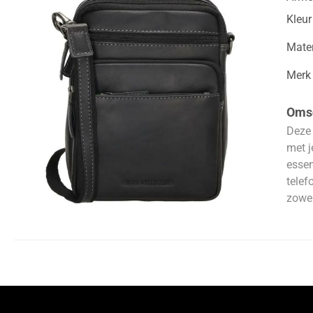
Kleur
Mater
Merk
Omsc
Deze 
met j
essen
telef
zowe