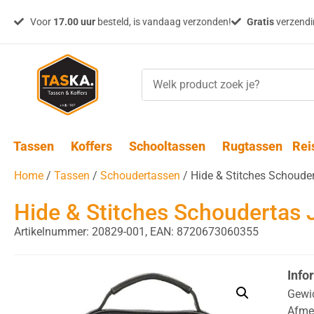
Voor
17.00 uur
besteld, is vandaag verzonden!
Gratis
verzendin
Tassen
Koffers
Schooltassen
Rugtassen
Rei
Home
/
Tassen
/
Schoudertassen
/ Hide & Stitches Schoude
Hide & Stitches Schoudertas 
Artikelnummer: 20829-001,
EAN: 8720673060355
Info
Gewi
Afme