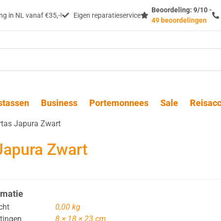
Beoordeling: 9/10 -
g in NL vanaf €35,-!
Eigen reparatieservice
49 beoordelingen
stassen
Business
Portemonnees
Sale
Reisacc
rtas Japura Zwart
Japura Zwart
rmatie
cht
0,00 kg
tingen
8 × 18 × 23 cm