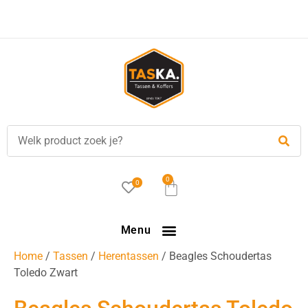
Voor
17.00 uur
besteld, is vandaag verzonden!
0
0
Menu
Home
/
Tassen
/
Herentassen
/ Beagles Schoudertas
Toledo Zwart