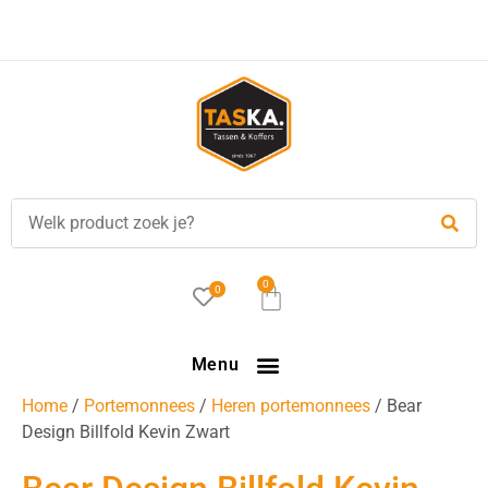
Voor
17.00 uur
besteld, is vandaag verzonden!
0
0
Menu
Home
/
Portemonnees
/
Heren portemonnees
/ Bear
Design Billfold Kevin Zwart