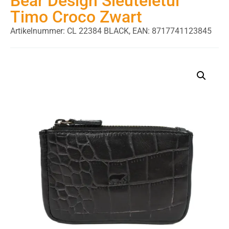
Bear Design Sleuteletui
Timo Croco Zwart
Artikelnummer: CL 22384 BLACK,
EAN: 8717741123845