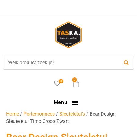
Voor
17.00 uur
besteld, is vandaag verzonden!
0
0
Menu
Home
/
Portemonnees
/
Sleuteletui's
/ Bear Design
Sleuteletui Timo Croco Zwart