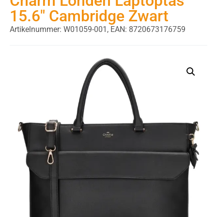
Charm Londen Laptoptas
15.6″ Cambridge Zwart
Artikelnummer: W01059-001,
EAN: 8720673176759