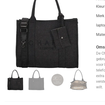
Kleur
Merk
lapt
Mater
Omsc
De Ch
gebru
voor 
telef
extra
verst
wilt.