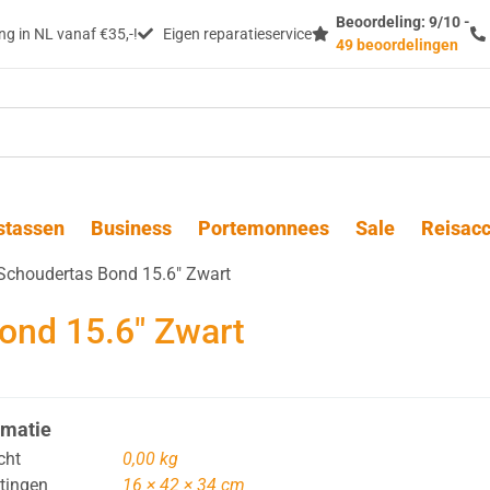
Beoordeling: 9/10 -
g in NL vanaf €35,-!
Eigen reparatieservice
49 beoordelingen
stassen
Business
Portemonnees
Sale
Reisacc
choudertas Bond 15.6″ Zwart
ond 15.6″ Zwart
rmatie
cht
0,00 kg
tingen
16 × 42 × 34 cm