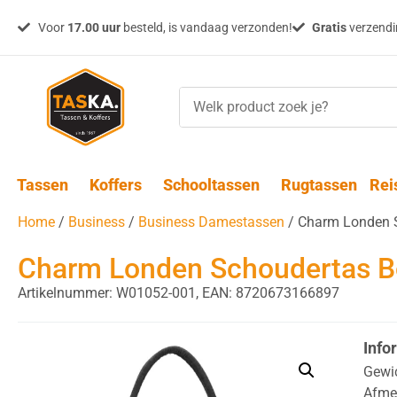
Voor
17.00 uur
besteld, is vandaag verzonden!
Gratis
verzendin
Tassen
Koffers
Schooltassen
Rugtassen
Rei
Home
/
Business
/
Business Damestassen
/ Charm Londen S
Charm Londen Schoudertas B
Artikelnummer: W01052-001,
EAN: 8720673166897
Info
Gewi
Afme