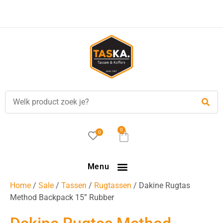
Voor
17.00 uur
besteld, is vandaag verzonden!
0
0
Menu
Home
/
Sale
/
Tassen
/
Rugtassen
/ Dakine Rugtas
Method Backpack 15” Rubber