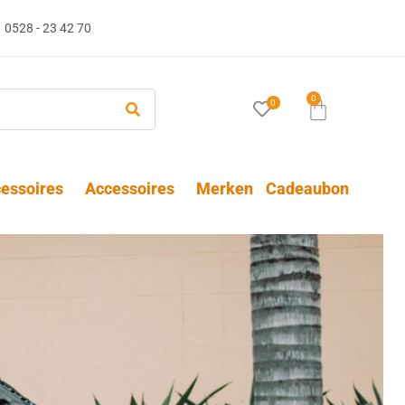
0528 - 23 42 70
0
0
essoires
Accessoires
Merken
Cadeaubon