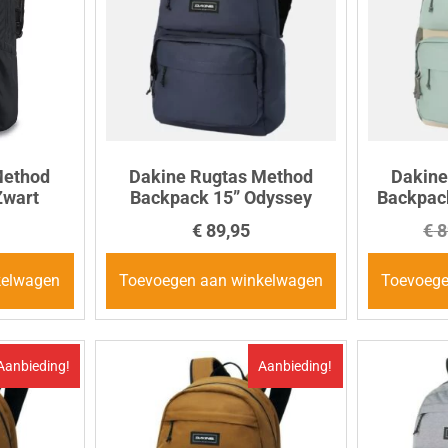
Method
Dakine Rugtas Method
Dakine
Zwart
Backpack 15” Odyssey
Backpack
€
89,95
€
8
kelwagen
Toevoegen aan winkelwagen
Toevoege
Aanbieding!
Aanbieding!