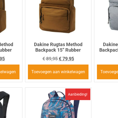
Method
Dakine Rugtas Method
Dakine
ubber
Backpack 15” Rubber
Backpack
95
€
89,95
€
79,95
kelwagen
Toevoegen aan winkelwagen
Toevoege
Aanbieding!