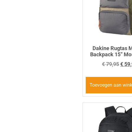
Dakine Rugtas 
Backpack 15” M
€
79,95
€
59,
Toevoegen aan win