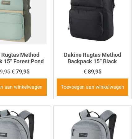
 Rugtas Method
Dakine Rugtas Method
 15” Forest Pond
Backpack 15” Black
9,95
€
79,95
€
89,95
n aan winkelwagen
Toevoegen aan winkelwagen