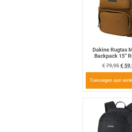
Dakine Rugtas 
Backpack 15” R
€
79,95
€
59,
Toevoegen aan win