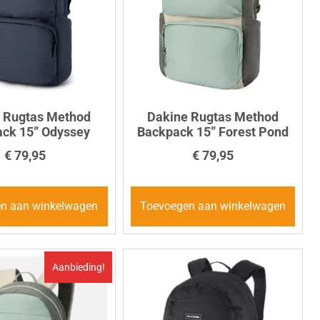
 Rugtas Method
Dakine Rugtas Method
ck 15” Odyssey
Backpack 15” Forest Pond
€
79,95
€
79,95
n aan winkelwagen
Toevoegen aan winkelwagen
Aanbieding!