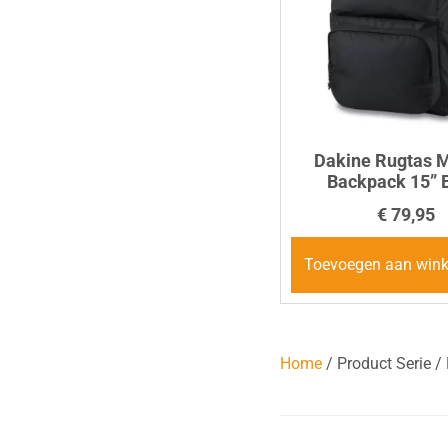
Dakine Rugtas 
Backpack 15” 
€
79,95
Toevoegen aan win
Home
/ Product Serie 