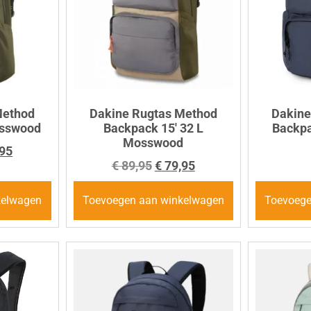
Method
Dakine Rugtas Method
Dakine
osswood
Backpack 15′ 32 L
Backpa
Mosswood
95
€
89,95
€
79,95
kelwagen
Toevoegen aan winkelwagen
Toevoege