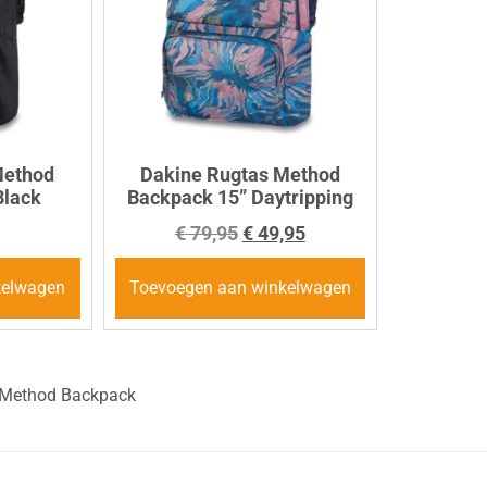
Method
Dakine Rugtas Method
Black
Backpack 15” Daytripping
€
79,95
€
49,95
kelwagen
Toevoegen aan winkelwagen
/ Method Backpack