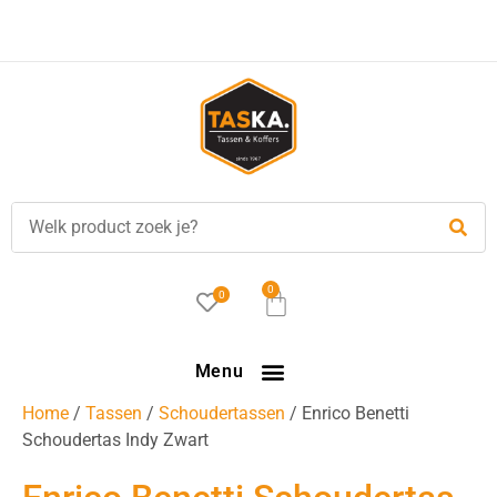
Voor
17.00 uur
besteld, is vandaag verzonden!
0
0
Menu
Home
/
Tassen
/
Schoudertassen
/ Enrico Benetti
Schoudertas Indy Zwart