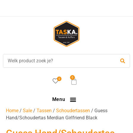
Voor
17.00 uur
besteld, is vandaag verzonden!
0
0
Menu
Home
/
Sale
/
Tassen
/
Schoudertassen
/ Guess
Hand/Schoudertas Merdian Girlfriend Black