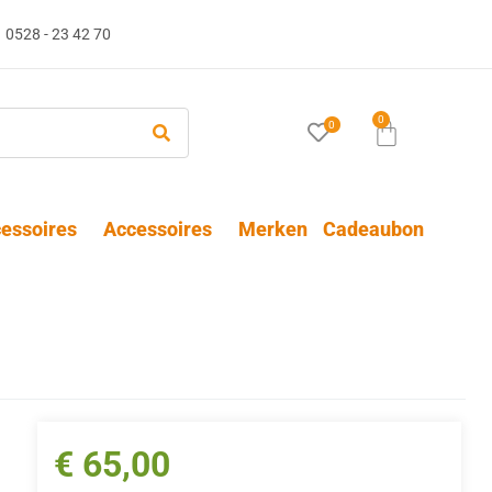
0528 - 23 42 70
0
0
essoires
Accessoires
Merken
Cadeaubon
€
65,00