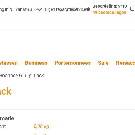
Beoordeling: 9/10 -
g in NL vanaf €35,-!
Eigen reparatieservice
49 beoordelingen
stassen
Business
Portemonnees
Sale
Reisacc
emonnee Giully Black
ack
rmatie
cht
0,00 kg