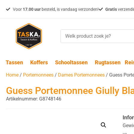
Voor
17.00 uur
besteld, is vandaag verzonden!
Gratis
verzendin
Tassen
Koffers
Schooltassen
Rugtassen
Rei
Home
/
Portemonnees
/
Dames Portemonnees
/ Guess Port
Guess Portemonnee Giully Bl
Artikelnummer: G8748146
Info
Gewi