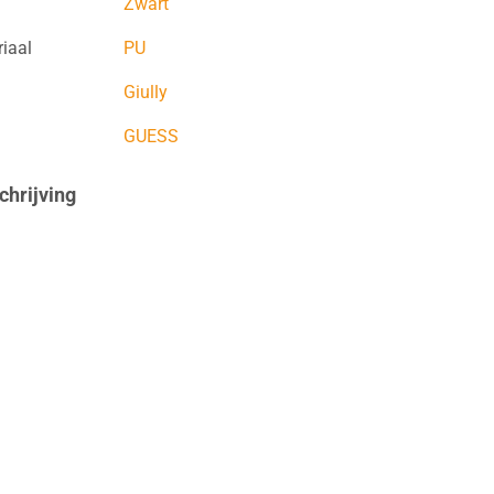
Zwart
iaal
PU
Giully
GUESS
hrijving