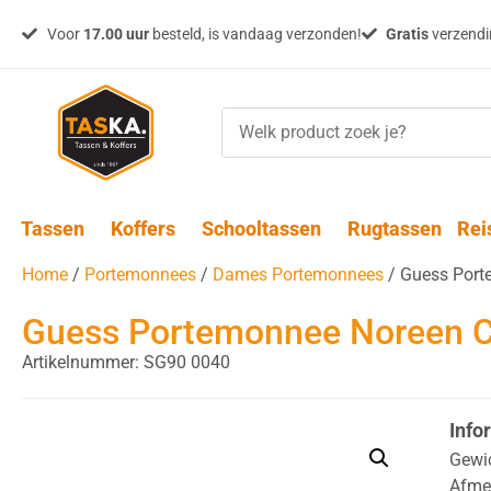
Voor
17.00 uur
besteld, is vandaag verzonden!
Gratis
verzendin
Tassen
Koffers
Schooltassen
Rugtassen
Rei
Home
/
Portemonnees
/
Dames Portemonnees
/ Guess Port
Guess Portemonnee Noreen C
Artikelnummer: SG90 0040
Info
Gewi
Afme