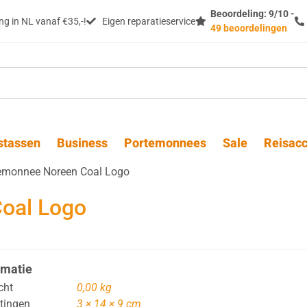
Beoordeling: 9/10 -
g in NL vanaf €35,-!
Eigen reparatieservice
49 beoordelingen
stassen
Business
Portemonnees
Sale
Reisacc
emonnee Noreen Coal Logo
oal Logo
rmatie
cht
0,00 kg
tingen
3 × 14 × 9 cm