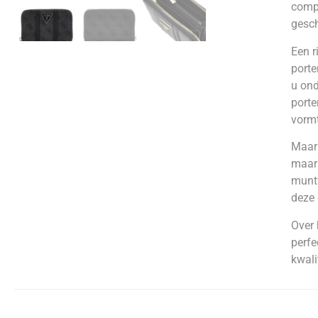
compa
gesch
Een r
porte
u ond
porte
vormt
Maar 
maar 
muntv
deze 
Over
perfe
kwali