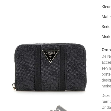
Kleur
Mater
Serie
Merk
Omsc
De No
acces
een ​
porte
desig
herke
Deze 
ruimt
Onda