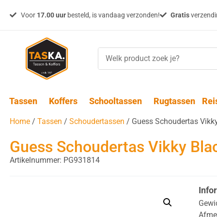
Voor
17.00 uur
besteld, is vandaag verzonden!
Gratis
verzendin
Tassen
Koffers
Schooltassen
Rugtassen
Rei
Home
/
Tassen
/
Schoudertassen
/ Guess Schoudertas Vikk
Guess Schoudertas Vikky Bla
Artikelnummer: PG931814
Info
Gewi
Afme