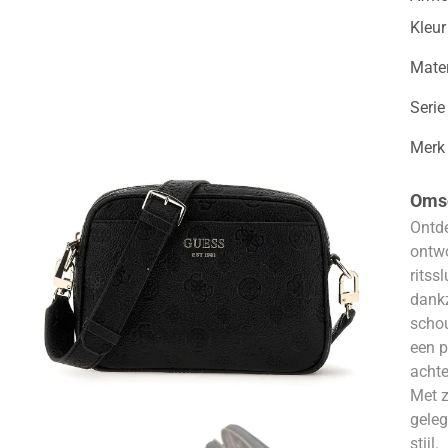
Kleur
Mater
Serie
Merk
Omsc
Ontde
ontwo
ritss
dankz
schou
een p
achte
Met z
geleg
stijl.