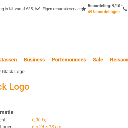
Beoordeling: 9/10 -
g in NL vanaf €35,-!
Eigen reparatieservice
49 beoordelingen
stassen
Business
Portemonnees
Sale
Reisacc
y Black Logo
ck Logo
rmatie
cht
0,00 kg
tingen
6 × 24 × 18 cm