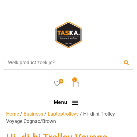
0
0
Menu
Home
/
Business
/
Laptoptrolleys
/ Hi- di-hi Trolley
Voyage Cognac/Brown