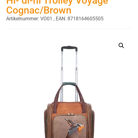
Hi- di-hi Trolley Voyage
Cognac/Brown
Artikelnummer: VO01 ,
EAN: 8718164605505