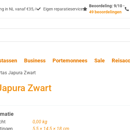
Beoordeling: 9/10 -
g in NL vanaf €35,-!
Eigen reparatieservice
49 beoordelingen
stassen
Business
Portemonnees
Sale
Reisacc
rtas Japura Zwart
Japura Zwart
rmatie
cht
0,00 kg
tingen
5,5 × 14,5 × 18 cm