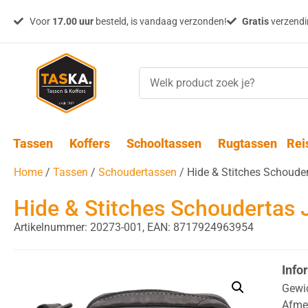
Voor
17.00 uur
besteld, is vandaag verzonden!
Gratis
verzendin
Tassen
Koffers
Schooltassen
Rugtassen
Rei
Home
/
Tassen
/
Schoudertassen
/ Hide & Stitches Schoude
Hide & Stitches Schoudertas 
Artikelnummer: 20273-001,
EAN: 8717924963954
Info
Gewi
Afme