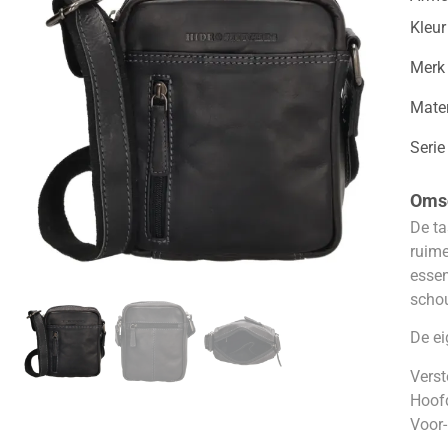
Kleur
Merk
Mater
Serie
Omsc
De ta
ruime
essen
scho
De ei
Vers
Hoof
Voor-