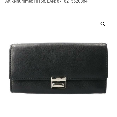
Artikelnummer: HI168,
EAN: 8718215620884