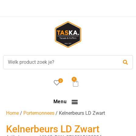
Voor
17.00 uur
besteld, is vandaag verzonden!
0
0
Menu
Home
/
Portemonnees
/ Kelnerbeurs LD Zwart
Kelnerbeurs LD Zwart