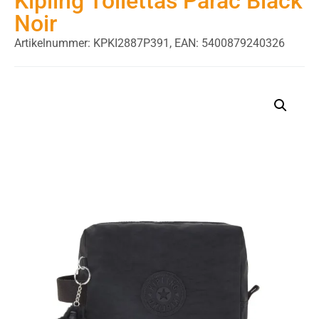
Kipling Toilettas Parac Black
Noir
Artikelnummer: KPKI2887P391,
EAN: 5400879240326