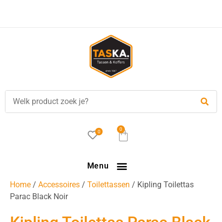
Voor
17.00 uur
besteld, is vandaag verzonden!
0
0
Menu
Home
/
Accessoires
/
Toilettassen
/ Kipling Toilettas
Parac Black Noir