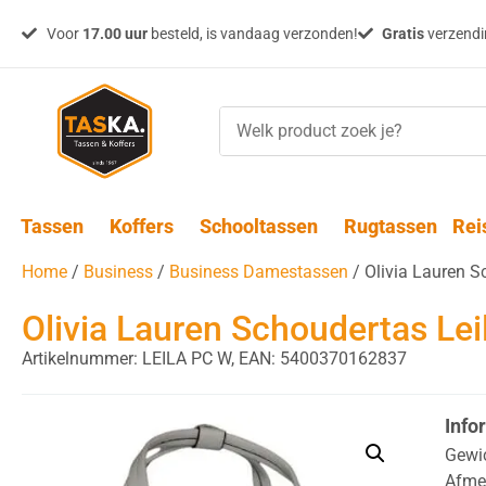
Voor
17.00 uur
besteld, is vandaag verzonden!
Gratis
verzendin
Tassen
Koffers
Schooltassen
Rugtassen
Rei
Home
/
Business
/
Business Damestassen
/ Olivia Lauren S
Olivia Lauren Schoudertas Lei
Artikelnummer: LEILA PC W,
EAN: 5400370162837
Info
Gewi
Afme