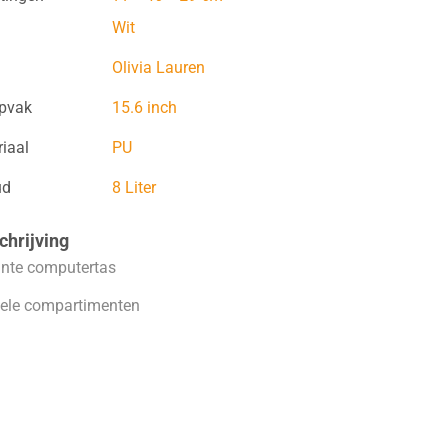
Wit
Olivia Lauren
opvak
15.6 inch
iaal
PU
ud
8 Liter
hrijving
ante computertas
ele compartimenten