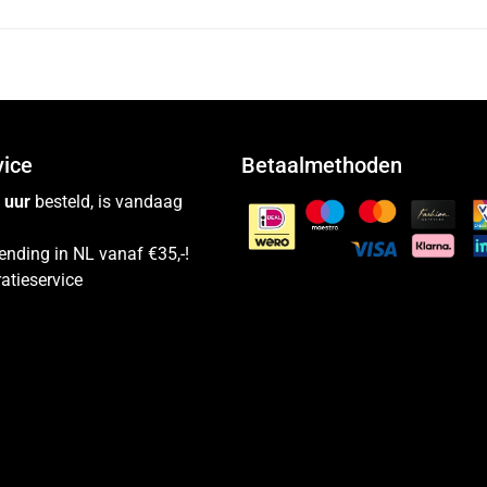
vice
Betaalmethoden
 uur
besteld, is vandaag
ending in NL vanaf €35,-!
atieservice