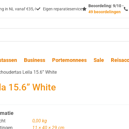
Beoordeling: 9/10 -
g in NL vanaf €35,-!
Eigen reparatieservice
49 beoordelingen
stassen
Business
Portemonnees
Sale
Reisacc
choudertas Leila 15.6” White
la 15.6” White
rmatie
cht
0,00 kg
tingen
11 × 40 × 29 cm