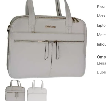
Kleur
Merk
lapt
Mater
Inho
Omsc
Eleg
Dubb