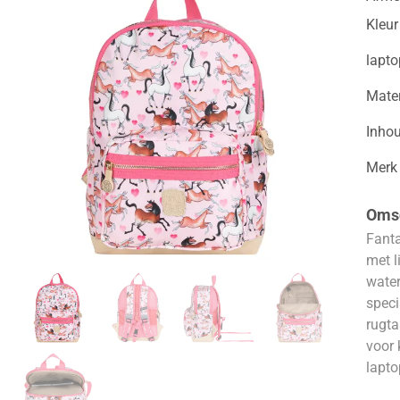
Kleur
lapt
Mater
Inho
Merk
Omsc
Fanta
met l
water
speci
rugta
voor 
lapto