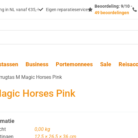
Beoordeling: 9/10 -
g in NL vanaf €35,-!
Eigen reparatieservice
49 beoordelingen
stassen
Business
Portemonnees
Sale
Reisacc
rrugtas M Magic Horses Pink
Magic Horses Pink
rmatie
cht
0,00 kg
tingen
12,5 × 26,5 × 36 cm