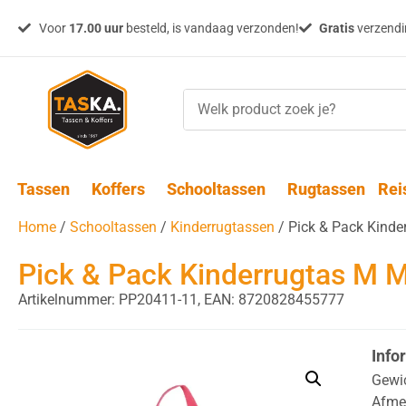
Voor
17.00 uur
besteld, is vandaag verzonden!
Gratis
verzendin
Tassen
Koffers
Schooltassen
Rugtassen
Rei
Home
/
Schooltassen
/
Kinderrugtassen
/ Pick & Pack Kinde
Pick & Pack Kinderrugtas M 
Artikelnummer: PP20411-11,
EAN: 8720828455777
Info
Gewi
Afme