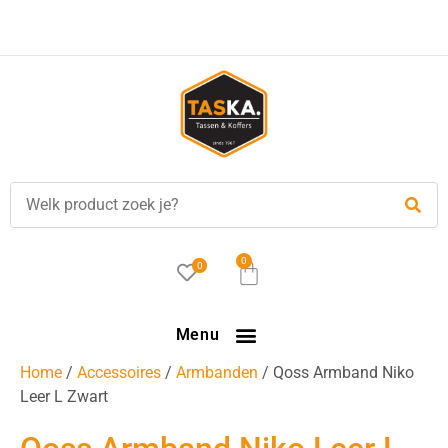
Voor
17.00 uur
besteld, is vandaag verzonden!
0
0
Menu
Home
/
Accessoires
/
Armbanden
/ Qoss Armband Niko
Leer L Zwart