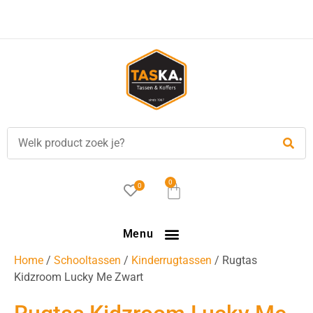
Voor
17.00 uur
besteld, is vandaag verzonden!
0
0
Menu
Home
/
Schooltassen
/
Kinderrugtassen
/ Rugtas
Kidzroom Lucky Me Zwart