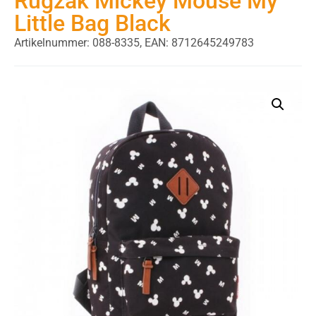
Rugzak Mickey Mouse My
Little Bag Black
Artikelnummer: 088-8335,
EAN: 8712645249783