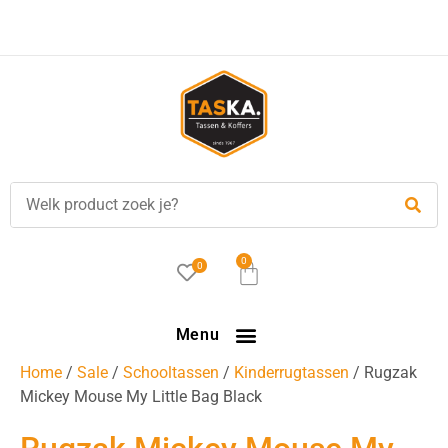
Voor
17.00 uur
besteld, is vandaag verzonden!
0
0
Menu
Home
/
Sale
/
Schooltassen
/
Kinderrugtassen
/ Rugzak
Mickey Mouse My Little Bag Black