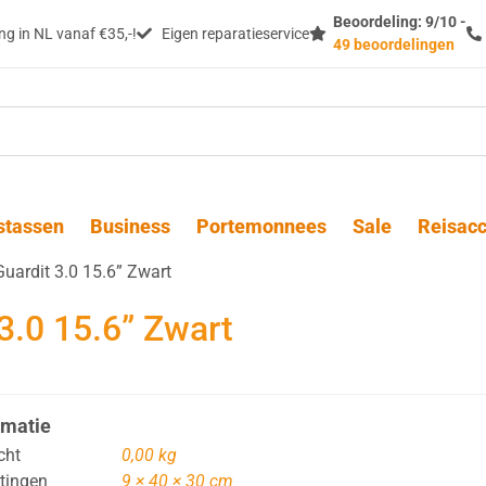
Beoordeling: 9/10 -
g in NL vanaf €35,-!
Eigen reparatieservice
49 beoordelingen
stassen
Business
Portemonnees
Sale
Reisacc
uardit 3.0 15.6” Zwart
3.0 15.6” Zwart
rmatie
cht
0,00 kg
tingen
9 × 40 × 30 cm