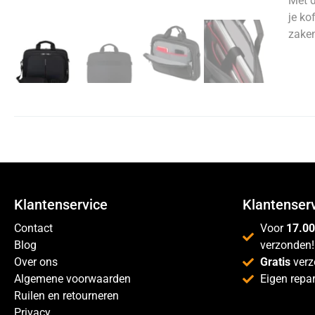
Met d
je ko
zaken
Klantenservice
Klantenser
Contact
Voor
17.00
Blog
verzonden!
Over ons
Gratis
verz
Algemene voorwaarden
Eigen repar
Ruilen en retourneren
Privacy