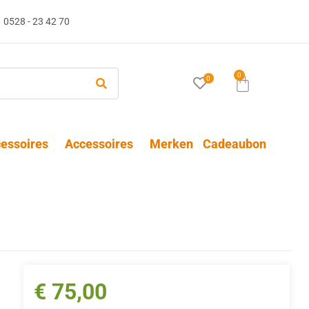
0528 - 23 42 70
0
0
essoires
Accessoires
Merken
Cadeaubon
€
75,00