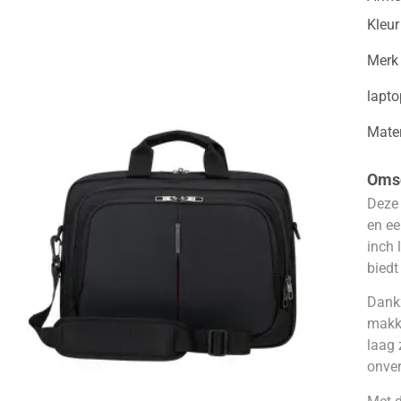
Kleur
Merk
lapt
Mater
Omsc
Deze 
en ee
inch 
biedt
Dankz
makke
laag 
onve