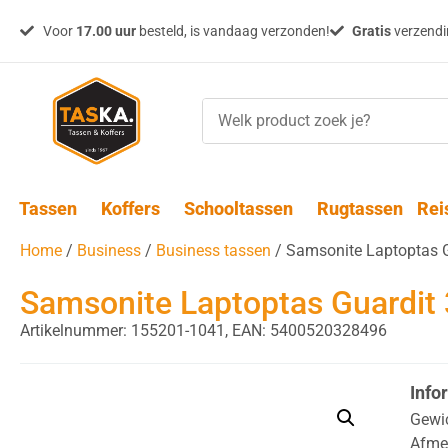
Voor
17.00 uur
besteld, is vandaag verzonden!
Gratis
verzendin
Tassen
Koffers
Schooltassen
Rugtassen
Rei
Home
/
Business
/
Business tassen
/ Samsonite Laptoptas G
Samsonite Laptoptas Guardit 
Artikelnummer: 155201-1041,
EAN: 5400520328496
Info
Gewi
Afme