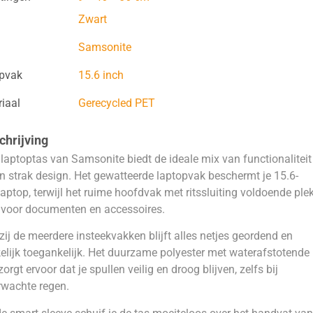
Zwart
Samsonite
opvak
15.6 inch
iaal
Gerecycled PET
hrijving
laptoptas van Samsonite biedt de ideale mix van functionaliteit
n strak design. Het gewatteerde laptopvak beschermt je 15.6-
laptop, terwijl het ruime hoofdvak met ritssluiting voldoende ple
 voor documenten en accessoires.
ij de meerdere insteekvakken blijft alles netjes geordend en
lijk toegankelijk. Het duurzame polyester met waterafstotende
zorgt ervoor dat je spullen veilig en droog blijven, zelfs bij
rwachte regen.