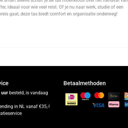
e smart sleeve schuif je de tas moeiteloos over het handvat van
ffer, ideaal voor wie veel reist. Of je nu naar werk, studie of een
reis gaat, deze tas biedt comfort en organisatie onderweg!
vice
Betaalmethoden
 uur
besteld, is vandaag
ending in NL vanaf €35,-!
atieservice