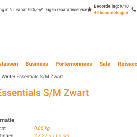
Beoordeling: 9/10 -
g in NL vanaf €35,-!
Eigen reparatieservice
49 beoordelingen
stassen
Business
Portemonnees
Sale
Reisacc
Winter Essentials S/M Zwart
ssentials S/M Zwart
rmatie
cht
0,00 kg
tingen
4 × 27 × 11,5 cm