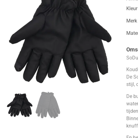
Kleur
Merk
Mater
Omsc
SoDu
Koude
De So
stijl,
De bu
water
tijde
Binne
knuff
En he