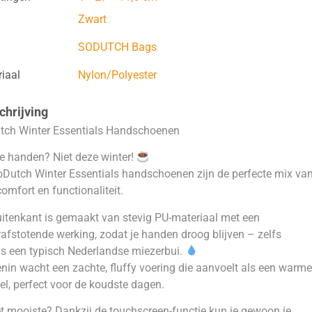
Zwart
SODUTCH Bags
iaal
Nylon/Polyester
hrijving
tch Winter Essentials Handschoenen
 handen? Niet deze winter!
Dutch Winter Essentials handschoenen zijn de perfecte mix va
 comfort en functionaliteit.
itenkant is gemaakt van stevig PU-materiaal met een
afstotende werking, zodat je handen droog blijven – zelfs
ns een typisch Nederlandse miezerbui.
nin wacht een zachte, fluffy voering die aanvoelt als een warme
el, perfect voor de koudste dagen.
t mooiste? Dankzij de touchscreen-functie kun je gewoon je