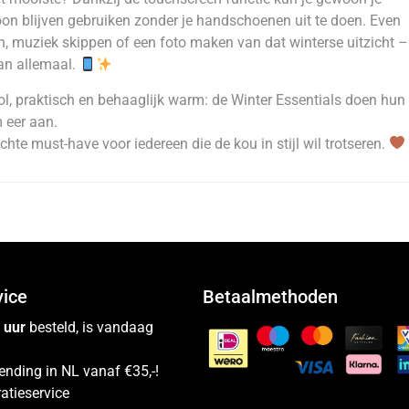
oon blijven gebruiken zonder je handschoenen uit te doen. Even
, muziek skippen of een foto maken van dat winterse uitzicht –
an allemaal.
vol, praktisch en behaaglijk warm: de Winter Essentials doen hun
 eer aan.
chte must-have voor iedereen die de kou in stijl wil trotseren.
vice
Betaalmethoden
 uur
besteld, is vandaag
ending in NL vanaf €35,-!
atieservice