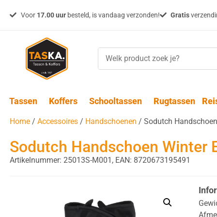
Voor
17.00 uur
besteld, is vandaag verzonden!
Gratis
verzendin
Tassen
Koffers
Schooltassen
Rugtassen
Rei
Home
/
Accessoires
/
Handschoenen
/ Sodutch Handschoen 
Sodutch Handschoen Winter E
Artikelnummer: 25013S-M001,
EAN: 8720673195491
Info
Gewi
Afme