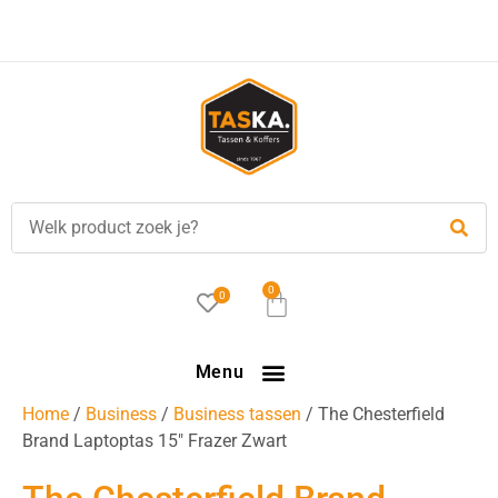
Voor
17.00 uur
besteld, is vandaag verzonden!
0
0
Menu
Home
/
Business
/
Business tassen
/ The Chesterfield
Brand Laptoptas 15″ Frazer Zwart