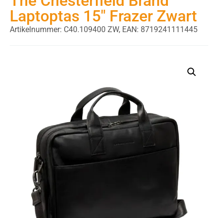
The Chesterfield Brand
Laptoptas 15″ Frazer Zwart
Artikelnummer: C40.109400 ZW,
EAN: 8719241111445