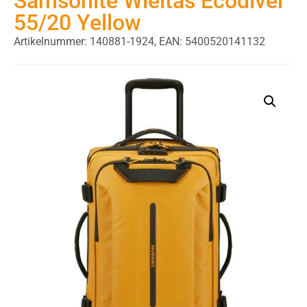
Samsonite Wieltas Ecodiver
55/20 Yellow
Artikelnummer: 140881-1924,
EAN: 5400520141132