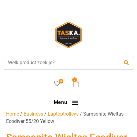
Voor
17.00 uur
besteld, is vandaag verzonden!
0
0
Menu
Home
/
Business
/
Laptoptrolleys
/ Samsonite Wieltas
Ecodiver 55/20 Yellow