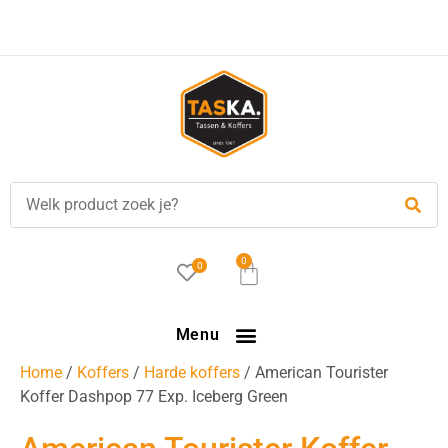
Voor
17.00 uur
besteld, is vandaag verzonden!
0
0
Menu
Home
/
Koffers
/
Harde koffers
/ American Tourister
Koffer Dashpop 77 Exp. Iceberg Green