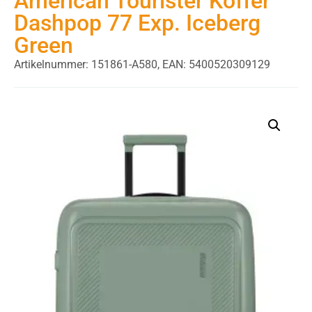
American Tourister Koffer
Dashpop 77 Exp. Iceberg
Green
Artikelnummer: 151861-A580,
EAN: 5400520309129