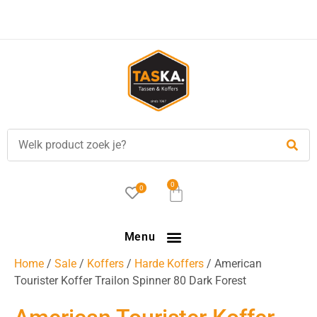
Voor
17.00 uur
besteld, is vandaag verzonden!
0
0
Menu
Home
/
Sale
/
Koffers
/
Harde Koffers
/ American
Tourister Koffer Trailon Spinner 80 Dark Forest