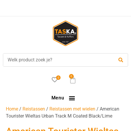
Voor
17.00 uur
besteld, is vandaag verzonden!
0
0
Menu
Home
/
Reistassen
/
Reistassen met wielen
/ American
Tourister Wieltas Urban Track M Coated Black/Lime