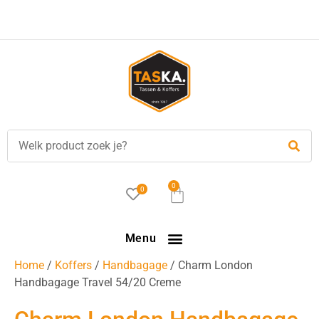
Voor
17.00 uur
besteld, is vandaag verzonden!
0
0
Menu
Home
/
Koffers
/
Handbagage
/ Charm London
Handbagage Travel 54/20 Creme