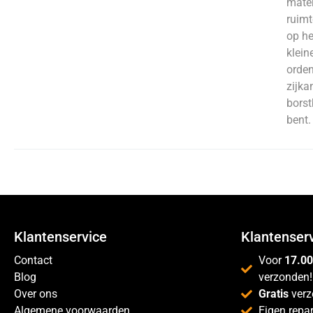
mater
ruimt
op he
klein
orden
zijka
borst
bent.
Klantenservice
Klantenser
Contact
Voor
17.00
Blog
verzonden!
Over ons
Gratis
verz
Algemene voorwaarden
Eigen repar