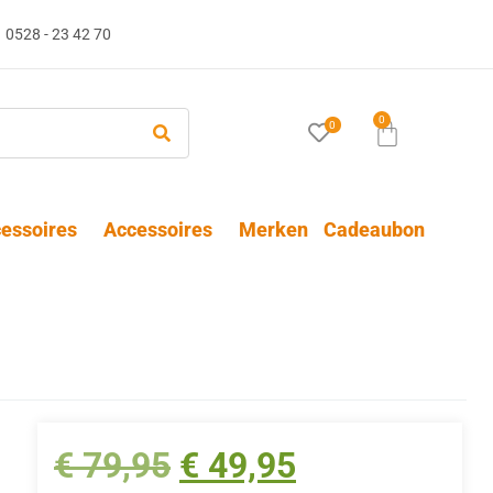
0528 - 23 42 70
0
0
essoires
Accessoires
Merken
Cadeaubon
€
79,95
€
49,95