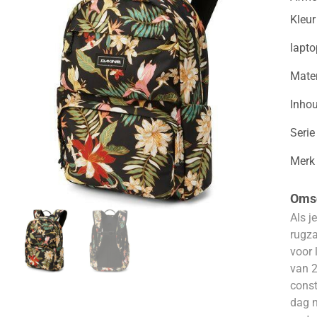
Kleur
lapt
Mater
Inho
Serie
Merk
Omsc
Als j
rugza
voor 
van 2
const
dag n