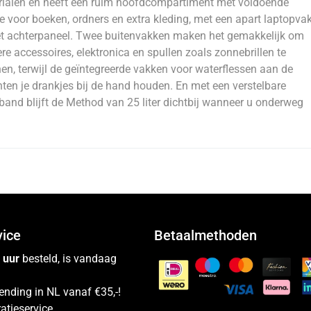
ialen en heeft een ruim hoofdcompartiment met voldoende
e voor boeken, ordners en extra kleding, met een apart laptopva
t achterpaneel. Twee buitenvakken maken het gemakkelijk om
ere accessoires, elektronica en spullen zoals zonnebrillen te
en, terwijl de geïntegreerde vakken voor waterflessen aan de
nten je drankjes bij de hand houden. En met een verstelbare
band blijft de Method van 25 liter dichtbij wanneer u onderweg
vice
Betaalmethoden
 uur
besteld, is vandaag
ending in NL vanaf €35,-!
atieservice