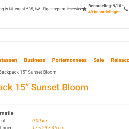
Beoordeling: 9/10 -
g in NL vanaf €35,-!
Eigen reparatieservice
49 beoordelingen
stassen
Business
Portemonnees
Sale
Reisacc
Backpack 15” Sunset Bloom
ack 15” Sunset Bloom
rmatie
cht
0,00 kg
tingen
17 × 29 × 46 cm