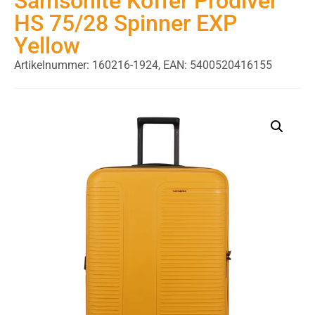
Samsonite Koffer Prodiver
HS 75/28 Spinner EXP
Yellow
Artikelnummer: 160216-1924,
EAN: 5400520416155