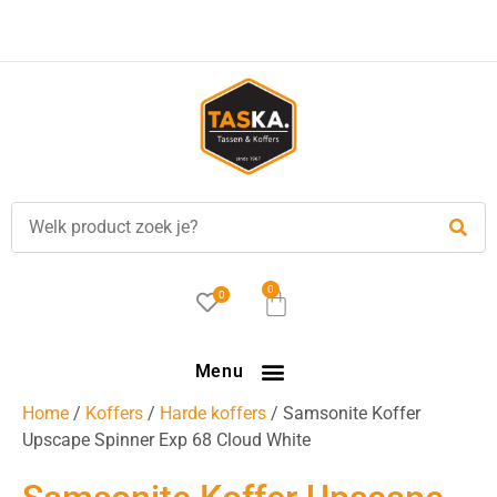
Voor
17.00 uur
besteld, is vandaag verzonden!
0
0
Menu
Home
/
Koffers
/
Harde koffers
/ Samsonite Koffer
Upscape Spinner Exp 68 Cloud White