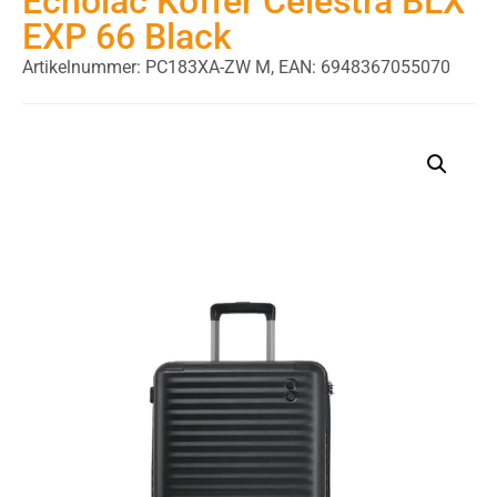
Echolac Koffer Celestra BLX
EXP 66 Black
Artikelnummer: PC183XA-ZW M,
EAN: 6948367055070