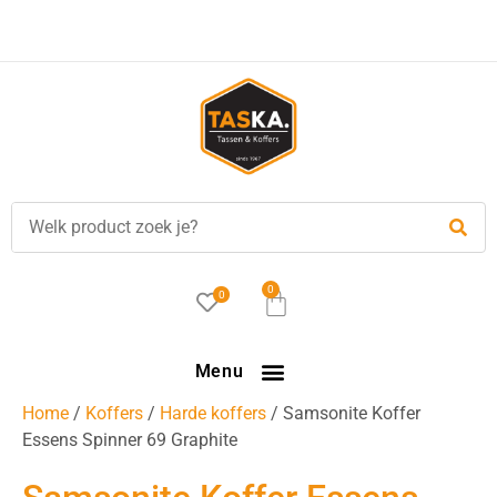
Gratis
verzending in NL vanaf €35,-!
0
0
Menu
Home
/
Koffers
/
Harde koffers
/ Samsonite Koffer
Essens Spinner 69 Graphite